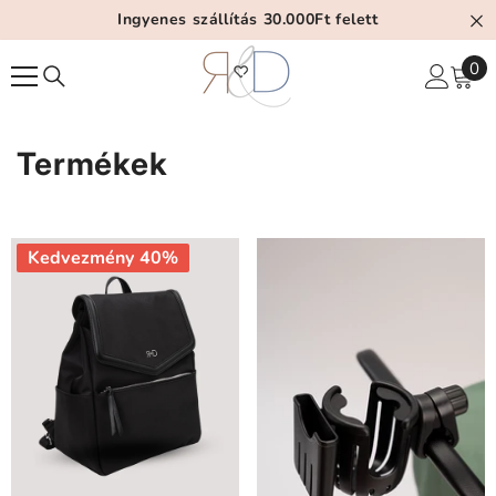
Tartalom Átugrása
Ingyenes szállítás 30.000Ft felett
0
0
el
Termékek
Kedvezmény 40%