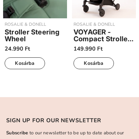
FORGALMAZÓ:
FORGALMAZÓ:
ROSALIE & DONELL
ROSALIE & DONELL
Stroller Steering
VOYAGER -
Wheel
Compact Stroller
- Black
24.990 Ft
149.990 Ft
Kosárba
Kosárba
SIGN UP FOR OUR NEWSLETTER
Subscribe
to our newsletter to be up to date about our