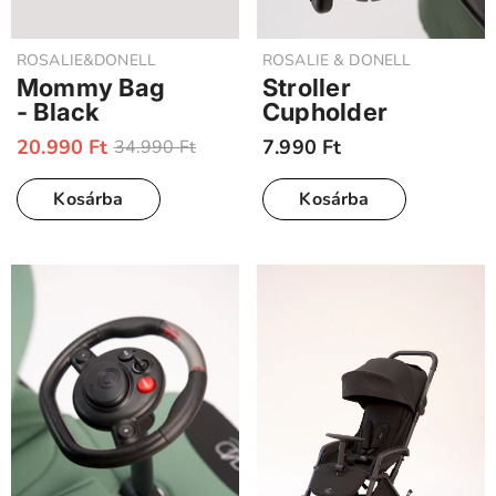
FORGALMAZÓ:
FORGALMAZÓ:
ROSALIE&DONELL
ROSALIE & DONELL
Mommy Bag
Stroller
- Black
Cupholder
20.990 Ft
7.990 Ft
34.990 Ft
Kosárba
Kosárba