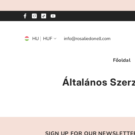
Tartalom Átugrása
HU
HUF
info@rosaliedonell.com
HU
CZ
Főoldal
EN
Általános Szerz
SIGN UP FOR OUR NEWSLETTE