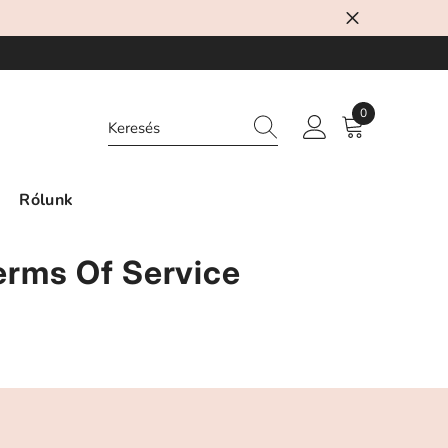
0
0
elem
Rólunk
Terms Of Service